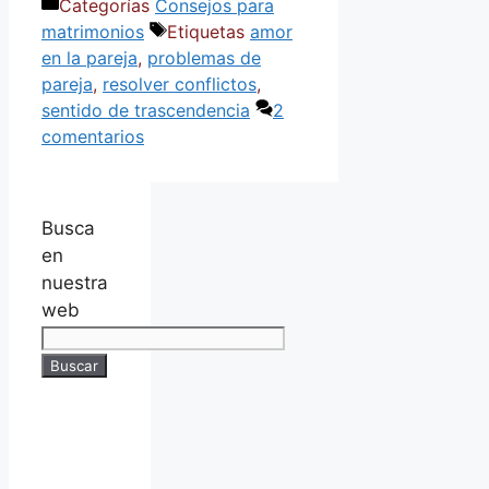
Categorías
Consejos para
matrimonios
Etiquetas
amor
en la pareja
,
problemas de
pareja
,
resolver conflictos
,
sentido de trascendencia
2
comentarios
Busca
en
nuestra
web
Buscar