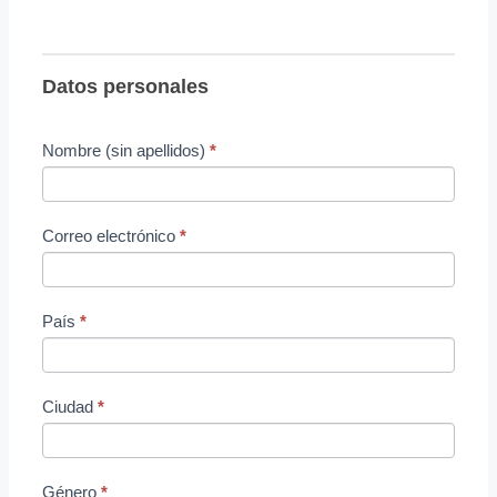
Conociendo
a
mi
Datos personales
cónyuge
Nombre (sin apellidos)
*
Correo electrónico
*
País
*
Ciudad
*
Género
*